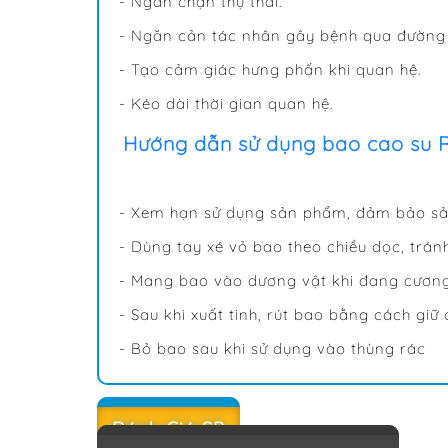
- Ngăn chặn thụ thai.
- Ngăn cản tác nhân gây bệnh qua đường 
- Tạo cảm giác hưng phấn khi quan hệ.
- Kéo dài thời gian quan hệ.
Hướng dẫn sử dụng bao cao su
- Xem hạn sử dụng sản phẩm, đảm bảo sả
- Dùng tay xé vỏ bao theo chiều dọc, trá
- Mang bao vào dương vật khi đang cương
- Sau khi xuất tinh, rút bao bằng cách giữ
- Bỏ bao sau khi sử dụng vào thùng rác
Đánh Giá SP