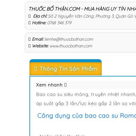
THUỐC BỔ THẬN.COM - MUA HÀNG UY TÍN NH
Địa chỉ:
Số 2 Nguyễn Văn Công, Phường 3, Quận Gò 
Hotline:
0768 346 379
Email:
lienhe@thuocbothan.com
Website:
www.thuocbothan.com
Thông Tin Sản Phẩm
Xem nhanh
Bao cao su siêu mỏng, truyền nhiệt nhanh
áp suất gấp 3 lần/lực kéo gấp 2 lần so vớ
Công dụng của bao cao su Rom