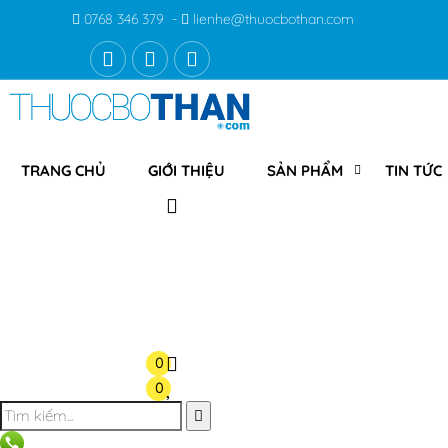
0768 346 379 -
lienhe@thuocbothan.com
TRANG CHỦ
GIỚI THIỆU
SẢN PHẨM
TIN TỨC
0
0