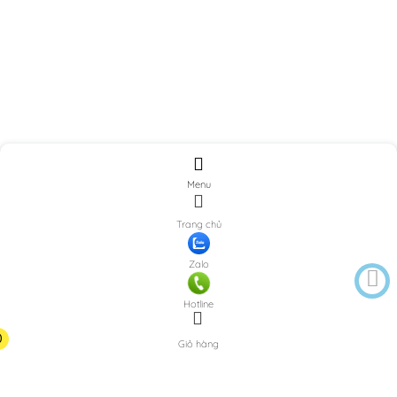
Menu
Trang chủ
Zalo
Hotline
0
Giỏ hàng