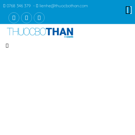
0768 346 379 -
lienhe@thuocbothan.com