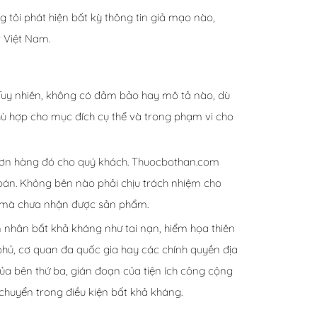
 tôi phát hiện bất kỳ thông tin giả mạo nào,
t Việt Nam.
. Tuy nhiên, không có đảm bảo hay mô tả nào, dù
 phù hợp cho mục đích cụ thể và trong phạm vi cho
y đơn hàng đó cho quý khách. Thuocbothan.com
án. Không bên nào phải chịu trách nhiệm cho
án mà chưa nhận được sản phẩm.
nhân bất khả kháng như tai nạn, hiểm họa thiên
phủ, cơ quan đa quốc gia hay các chính quyền địa
của bên thứ ba, gián đoạn của tiện ích công cộng
 chuyển trong điều kiện bất khả kháng.