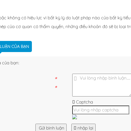
oặc không có hiệu lực vì bất kỳ lý do luật pháp nào của bất kỳ t
phép của cơ quan có thẩm quyền, những điều khoản đó sẽ bị loại t
 LUẬN CỦA BẠN
 của bạn:
*
*
Captcha
Gửi bình luận
nhập lại