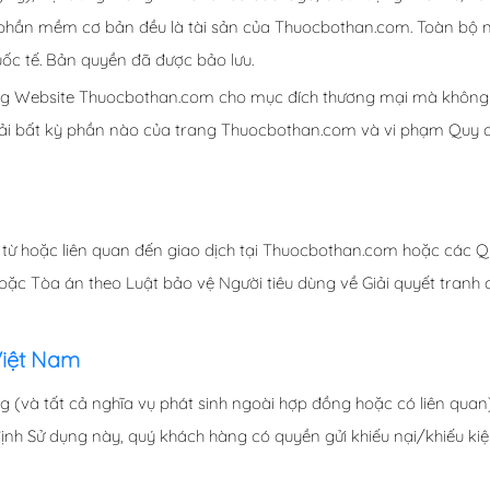
phần mềm cơ bản đều là tài sản của Thuocbothan.com. Toàn bộ 
ốc tế. Bản quyền đã được bảo lưu.
rang Website Thuocbothan.com cho mục đích thương mại mà không 
 tải bất kỳ phần nào của trang Thuocbothan.com và vi phạm Quy đ
h từ hoặc liên quan đến giao dịch tại Thuocbothan.com hoặc các Q
hoặc Tòa án theo Luật bảo vệ Người tiêu dùng về Giải quyết tranh 
Việt Nam
(và tất cả nghĩa vụ phát sinh ngoài hợp đồng hoặc có liên quan) 
ịnh Sử dụng này, quý khách hàng có quyền gửi khiếu nại/khiếu kiệ