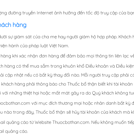
ợng đường truyền Internet ảnh hưởng đến tốc độ truy cập của 
khách hàng
 dưới sự giám sát của cha mẹ hay người giám hộ hợp pháp. Khách
hiện hành của pháp luật Việt Nam.
hàng khi xác nhận đơn hàng để đảm bảo mọi thông tin liên lạc về
ch hàng có thể mua sắm trong khuôn khổ Điều khoản và Điều kiện
hải cập nhật nếu có bất kỳ thay đổi nào. Mỗi người truy cập phải 
khách hàng phải thông báo cho Thuốc bổ thận biết khi tài khoản b
đối với những thiệt hại hoặc mất mát gây ra do Quý khách không tu
ocbothan.com với mục đích thương mại hoặc nhân danh bất kỳ đ
u nào trong đây, Thuốc bổ thận sẽ hủy tài khoản của khách mà k
ail quảng cáo từ Website Thuocbothan.com. Nếu không muốn tiếp 
il quảng cáo.