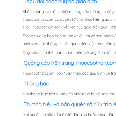
Thay đổi hoặc hủy bỏ giao dịch
Khách hàng có trách nhiệm cung cấp thông tin đầy đủ
Thuocbothan.comcó quyền từ chối thực hiện giao dị
cho Thuocbothan.com về việc hủy giao dịch qua Hotl
Trong trường hợp bạn muốn khiếu nại về sản phẩm T
phẩm và các thông tin liên quan đến việc mua hàn
Quý khách có thể tham khảo thêm về quy định đổi tr
Quảng cáo trên trang Thuocbothan.co
Thuocbothan.com luôn tuân theo các quy định về tr
Thông báo
Mọi thông báo liên quan đến việc mua hàng sẽ được
Thương hiệu và bản quyền sở hữu trí tu
Mọi quyền sở hữu trí tuệ (đã đăng ký hoặc chưa đăng 