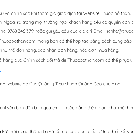
 và chính xác khi tham gia giao dịch tại Website Thuốc bổ thận.
ch. Ngoài ra trong mọi trường hợp, khách hàng đều có quyền đơn
ine: 0768 346 379 hoặc gửi yêu cầu qua địa chỉ Email: lienhe@thu
huocbothan.com mong bạn có thể hợp tác bằng cách cung cấp thôn
g như mã đơn hàng, xác nhận đơn hàng, hóa đơn mua hàng.
ả hàng qua Chính sách đổi trả để Thuocbothan.com có thể phục vụ
m
ang website do Cục Quản lý Tiêu chuẩn Quảng Cáo quy định.
 gửi văn bản đến bạn qua email hoặc bằng điện thoại cho khách 
ệ
ký), nội dung thông tin và tất cả các logo, biểu tượng thiết kế, 