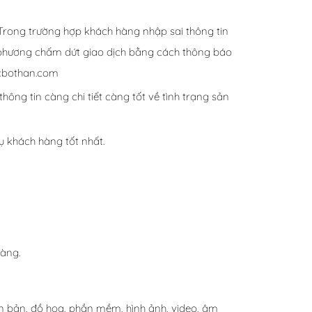
 Trong trường hợp khách hàng nhập sai thông tin
 phương chấm dứt giao dịch bằng cách thông báo
ocbothan.com
g tin càng chi tiết càng tốt về tình trạng sản
 khách hàng tốt nhất.
hàng.
văn bản, đồ họa, phần mềm, hình ảnh, video, âm