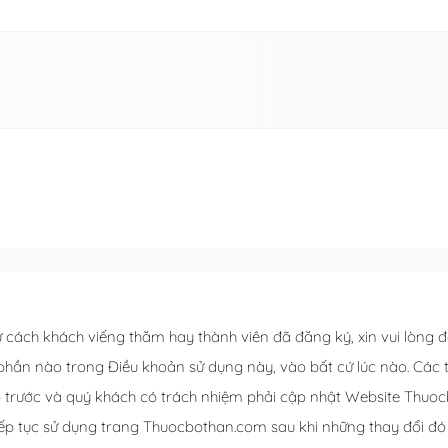
cách khách viếng thăm hay thành viên đã đăng ký, xin vui lòng 
 phần nào trong Điều khoản sử dụng này, vào bất cứ lúc nào. Các t
rước và quý khách có trách nhiệm phải cập nhật Website Thuoc
 tiếp tục sử dụng trang Thuocbothan.com sau khi những thay đổi 