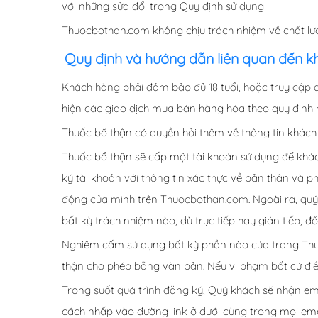
với những sửa đổi trong Quy định sử dụng
Thuocbothan.com không chịu trách nhiệm về chất lư
Quy định và hướng dẫn liên quan đến 
Khách hàng phải đảm bảo đủ 18 tuổi, hoặc truy cập
hiện các giao dịch mua bán hàng hóa theo quy định 
Thuốc bổ thận có quyền hỏi thêm về thông tin khách 
Thuốc bổ thận sẽ cấp một tài khoản sử dụng để khá
ký tài khoản với thông tin xác thực về bản thân và p
động của mình trên Thuocbothan.com. Ngoài ra, quý 
bất kỳ trách nhiệm nào, dù trực tiếp hay gián tiếp, 
Nghiêm cấm sử dụng bất kỳ phần nào của trang Thu
thận cho phép bằng văn bản. Nếu vi phạm bất cứ điề
Trong suốt quá trình đăng ký, Quý khách sẽ nhận em
cách nhấp vào đường link ở dưới cùng trong mọi ema