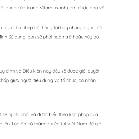
nội dung của trang Vitaminxanh.com được bảo vệ
có sự cho phép từ chúng tôi hay những người đã
ịnh Sử dụng, bạn sẽ phải hoàn trả hoặc hủy bỏ
uy định và Điều kiện này đều sẽ được giải quyết
chấp giữa người tiêu dùng và tổ chức, cá nhân
sẽ bị chi phối và được hiểu theo luật pháp của
n lên Tòa án có thẩm quyền tại Việt Nam để giải