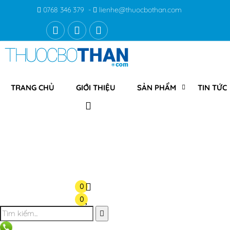
0768 346 379 -
lienhe@thuocbothan.com
TRANG CHỦ
GIỚI THIỆU
SẢN PHẨM
TIN TỨC
0
0