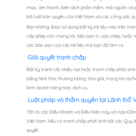
nhạc, âm thanh, biên dịch phần mềm, mã nguồn và 
bởi luật bản quyền của Việt Nam và các công ước qu
Bạn không được sử dụng bất kỳ tài liệu nào trên t
cấp phép cho chúng tôi. Nếu bạn in, sao chép, hoặc
các bản sao của các tài liệu mà bạn đã làm ra.
Giải quyết tranh chấp
Bất kỳ tranh cãi, khiếu nại hoặc tranh chấp phát sin
bằng hình thức thương lượng, hòa giải, trọng tài và/
kinh doanh hàng hóa, dịch vụ.
Luật pháp và thẩm quyền tại Lãnh thổ 
Tất cả các Điều Khoản và Điều Kiện này và Hợp Đồng 
Việt Nam. Nếu có tranh chấp phát sinh bởi các Quy đ
quyết.