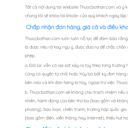
Tất cả nội dung tại Website Thuocbothan.com và ý ki
chúng tôi sẽ khóa tài khoản của quý khách ngay lập
Chấp nhận đơn hàng, giá cả và điều kh
Thuocbothan.com luôn luôn nỗ lực để đảm bảo rằng mọ
là được nêu rõ hay ngụ ý, được đưa ra để chắc chắn r
phép.
a. Đôi lúc vẫn có sai sót xảy ra tùy theo từng trư
cũng có quyền từ chối hoặc hủy bỏ bất kỳ đơn hàng
bên nào cả khi đơn hàng bị hủy, ngoại trừ việc Th
b. Thuocbothan.com sẽ không chịu trách nhiệm nếu 
nhiên, hành động của bên thứ ba (bao gồm và không g
phương), bạo loạn, chiến tranh, trường hợp quốc gia 
(bao gồm điện, viễn thông, hay Internet), thiếu hụt h