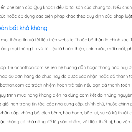
ến phê bình của Quý khách đều là tài sản của chúng tôi. Nếu chúng
 tức hoặc áp dụng các biện pháp khác theo quy định của pháp luậ
oản bất khả kháng
i thông tin và tài liệu trên website Thuốc bổ thận là chính xác
ằng mọi thông tin và tài liệu là hoàn thiện, chính xác, mới nhất,
ờng hợp Thuocbothan.com sẽ liên hệ hướng dẫn hoặc thông báo hủ
 nào dù đơn hàng đó chưa hay đã được xác nhận hoặc đã thanh to
uocbothan.com có trách nhiệm hoàn trả tiền nếu bạn đã thanh to
quy trình mua hàng không diễn ra đúng cam kết do những nguyên 
iới hạn trong tin tặc, các nhà cung cấp, chính phủ, thuộc chính 
khẩn cấp, khủng bố, dịch bệnh, hỏa hoạn, bão lụt, sự cố kỹ thuật 
oặc không có khả năng để lấy sản phẩm, vật liệu, thiết bị, hay vận