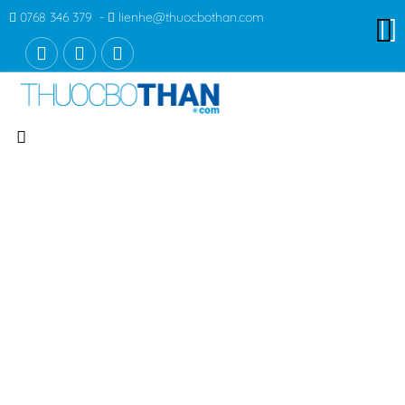
0768 346 379 -
lienhe@thuocbothan.com