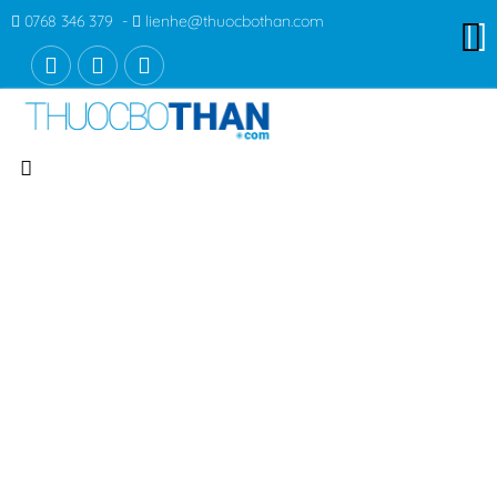
0768 346 379 -
lienhe@thuocbothan.com