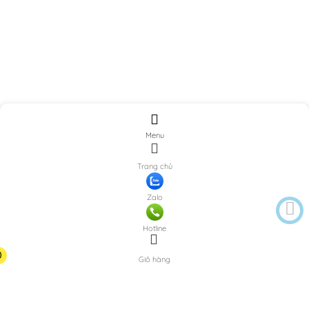
Menu
Trang chủ
Zalo
Hotline
0
Giỏ hàng