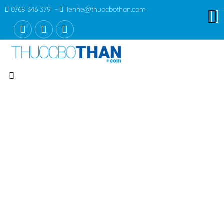
0768 346 379 -
lienhe@thuocbothan.com