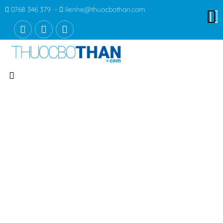
0768 346 379 -
lienhe@thuocbothan.com