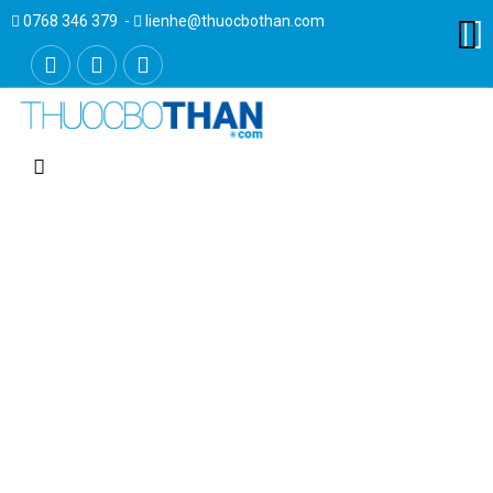
0768 346 379 -
lienhe@thuocbothan.com