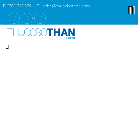
0768 346 379 -
lienhe@thuocbothan.com