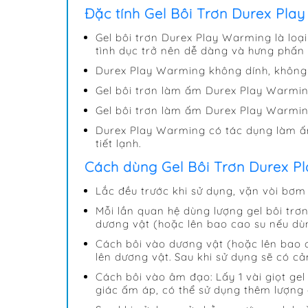
Đặc tính Gel Bôi Trơn Durex Pla
Gel bôi trơn Durex Play Warming là loại
tình dục trở nên dễ dàng và hưng phấn 
Durex Play Warming không dính, không 
Gel bôi trơn làm ấm Durex Play Warmi
Gel bôi trơn làm ấm Durex Play Warmin
Durex Play Warming có tác dụng làm ấm
tiết lạnh.
Cách dùng Gel Bôi Trơn Durex P
Lắc đều trước khi sử dụng, vặn vòi bơm 
Mỗi lần quan hệ dùng lượng gel bôi trơ
dương vật (hoặc lên bao cao su nếu d
Cách bôi vào dương vật (hoặc lên bao c
lên dương vật. Sau khi sử dụng sẽ có cả
Cách bôi vào âm đạo: Lấy 1 vài giọt ge
giác ấm áp, có thể sử dụng thêm lượng 