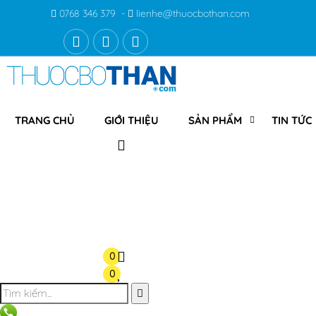
0768 346 379 -
lienhe@thuocbothan.com
TRANG CHỦ
GIỚI THIỆU
SẢN PHẨM
TIN TỨC
0
0