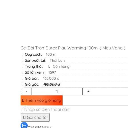
Gel Bôi Trơn Durex Play Warming 100ml ( Màu Vàng )
Quy cách:
100 ml
Sản xuất tại:
Thái Lan
Trạng thái:
Còn hàng
Số lần xem:
1597
Giá bán:
165,000 đ
Giá gốc:
180,000 đ
-
+
Thêm vào giỏ hàng
Gọi cho tôi
0768346379