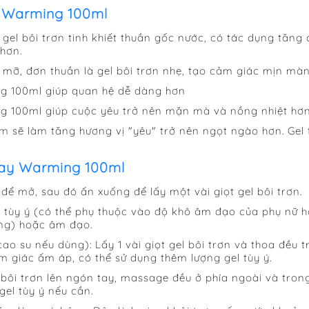
y Warming 100ml
 gel bôi trơn tinh khiết thuần gốc nước, có tác dụng tăn
hơn.
mỡ, đơn thuần là gel bôi trơn nhẹ, tạo cảm giác mịn màn
ng 100ml giúp quan hệ dễ dàng hơn
g 100ml giúp cuộc yêu trở nên mặn mà và nồng nhiệt hơn
 sẽ làm tăng hương vị "yêu" trở nên ngọt ngào hơn. Gel 
lay Warming 100ml
để mở, sau đó ấn xuống để lấy một vài giọt gel bôi trơn.
n tùy ý (có thể phụ thuộc vào độ khô âm đạo của phụ nữ ho
ùng) hoặc âm đạo.
ao su nếu dùng): Lấy 1 vài giọt gel bôi trơn và thoa đều
m giác ấm áp, có thể sử dụng thêm lượng gel tùy ý.
l bôi trơn lên ngón tay, massage đều ở phía ngoài và tro
gel tùy ý nếu cần.