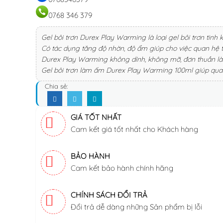
0768 346 379
Gel bôi trơn Durex Play Warming là loại gel bôi trơn tinh
Có tác dụng tăng độ nhờn, độ ẩm giúp cho việc quan hệ 
Durex Play Warming không dính, không mỡ, đơn thuần là 
Gel bôi trơn làm ấm Durex Play Warming 100ml giúp qu
Chia sẻ:
GIÁ TỐT NHẤT
Cam kết giá tốt nhất cho Khách hàng
BẢO HÀNH
Cam kết bảo hành chính hãng
CHÍNH SÁCH ĐỔI TRẢ
Đổi trả dễ dàng những Sản phẩm bị lỗi