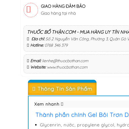
GIAO HÀNG ĐẢM BẢO
Giao hàng tại nhà
THUỐC BỔ THẬN.COM - MUA HÀNG UY TÍN NH
Địa chỉ:
Số 2 Nguyễn Văn Công, Phường 3, Quận Gò 
Hotline:
0768 346 379
Email:
lienhe@thuocbothan.com
Website:
www.thuocbothan.com
Thông Tin Sản Phẩm
Xem nhanh
Thành phần chính Gel Bôi Trơn 
Glycenrin, nước, propylene glycol, hydro