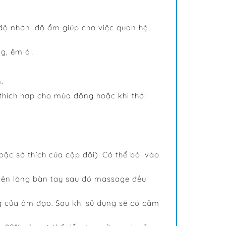
g độ nhờn, độ ẩm giúp cho việc quan hệ
g, êm ái.
.
thích hợp cho mùa đông hoặc khi thời
ặc sở thích của cặp đôi). Có thể bôi vào
 trên lòng bàn tay sau đó massage đều
ng của âm đạo. Sau khi sử dụng sẽ có cảm