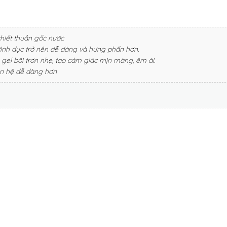
 khiết thuần gốc nước
tình dục trở nên dễ dàng và hưng phấn hơn.
gel bôi trơn nhẹ, tạo cảm giác mịn màng, êm ái.
an hệ dễ dàng hơn