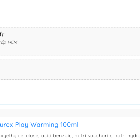
ẤT
Vấp, HCM
Durex Play Warming 100ml
xyethylcellulose, acid benzoic, natri saccharin, natri hydr