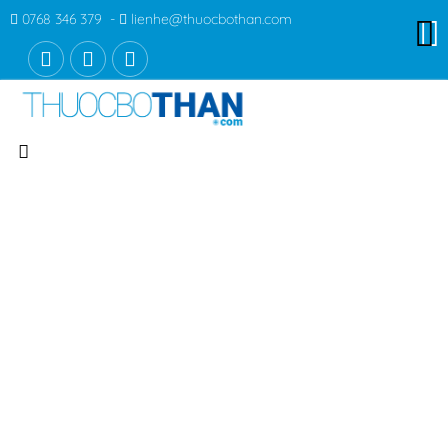
0768 346 379 -
lienhe@thuocbothan.com