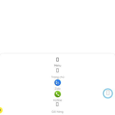
Menu
Trang chủ
Zalo
Hotline
0
Giỏ hàng