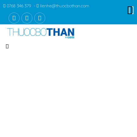
0768 346 379 -
lienhe@thuocbothan.com